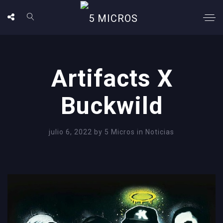
Artifacts X
Buckwild
julio 6, 2022
by
5 Micros
in
Noticias